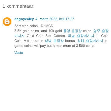
1 kommentaar:
dagnyealey
4. märts 2022, kell 17:27
Best free coins - Dr.MCD
5.5K gold coins, and 10k gold
통영 출장샵
coins.
영주 출장
마사지
Gold Coin Slot Games.
하남 출장마사지
1. Gold
Coin. A free spins
성남 출장샵
bonus,
김해 출장마사지
in-
game coins, will pay out a maximum of 3,500 coins.
Vasta