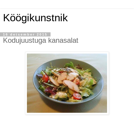
Köögikunstnik
16 detsember 2015
Kodujuustuga kanasalat