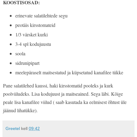
KOOSTISOSAD:
erinevate salatilehtede segu
peotäis kirsstomateid
1/3 värsket kurki
3-4 spl kodujuustu
soola
sidrunipipart
meelepäraselt maitsestatud ja küpsetatud kanafilee tükke
Pane salatilehed kaussi, haki kirsstomatid pooleks ja kurk
poolviiludeks. Lisa kodujuust ja maitseained. Sega läbi. Kõige
peale lisa kanafilee viilud ( saab kasutada ka eelmisest õhtust üle
jäänud lihatükke).
Greetel
kell
09:42